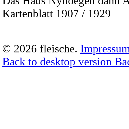
Das Haus Nyhoegen dann Ald
Kartenblatt 1907 / 1929
©
2026
fleische
.
Impressu
Back to desktop version
Bac